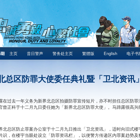
5期
主页
昔日警声
警务处主页
繁體版
English
电子书
北总区防罪大使委任典礼暨「卫北资讯
露在过去一年义务为新界北总区拍摄防罪宣传短片，亦不时担任总区防罪
官曾正科于十二月九日委任她为「新界北总区防罪大使」。马蹄露很高兴
。
界北总区防止罪案办公室于十二月九日推出「卫北资讯」，适时向旧式楼
共识，在楼宇当眼处设立「防罪资讯栏」，以便警方传递区内罪案趋势及