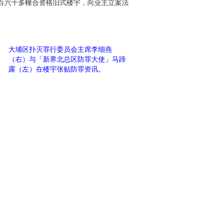
百六十多幢合资格旧式楼宇，向业主立案法
大埔区扑灭罪行委员会主席李细燕
（右）与「新界北总区防罪大使」马蹄
露（左）在楼宇张贴防罪资讯。