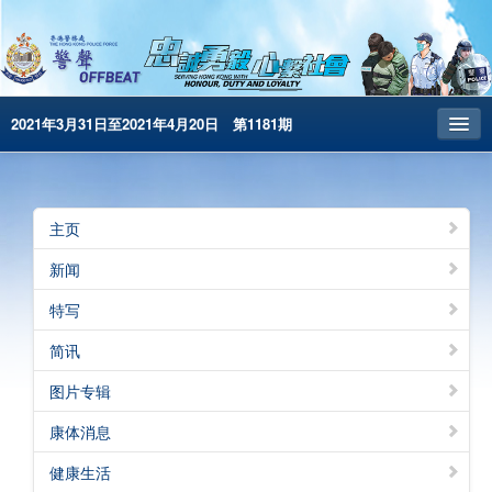
2021年3月31日至2021年4月20日 第1181期
主页
昔日警声
主页
警务处主页
新闻
繁體版
特写
English
简讯
电子书版
图片专辑
警声特刊
康体消息
健康生活