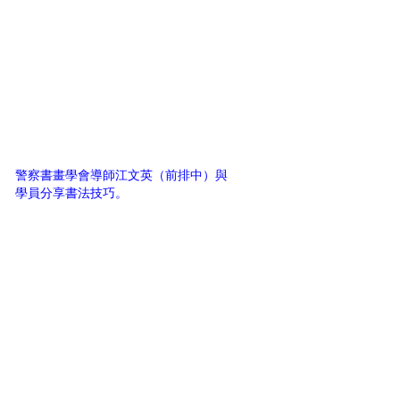
警察書畫學會導師江文英（前排中）與
學員分享書法技巧。