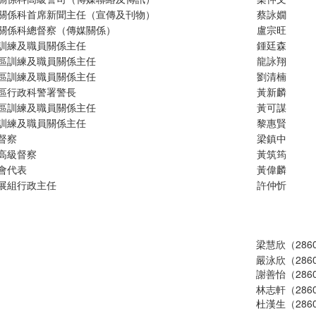
關係科首席新聞主任（宣傳及刊物）
蔡詠嫺
關係科總督察（傳媒關係）
盧宗旺
訓練及職員關係主任
鍾廷森
區訓練及職員關係主任
龍詠翔
區訓練及職員關係主任
劉清楠
區行政科警署警長
黃新麟
區訓練及職員關係主任
黃可謀
訓練及職員關係主任
黎惠賢
督察
梁鎮中
高級督察
黃筑筠
會代表
黃偉麟
展組行政主任
許仲忻
梁慧欣（2860
嚴泳欣（2860
謝善怡（2860
林志軒（2860
杜漢生（2860