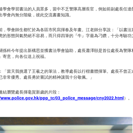
隨學會學習書法的人員眾多，當中不乏警隊高層長官，例如前副處長任達
出學會內無分階級，彼此交流書畫知識。
前，學會師生都忙於為各區市民寫揮春及年畫。江老師分享說：「以書法
虎的形態與氣勢絕不容易，而只得四筆的『牛』字最為刁鑽，十分考驗功
關係科今年提出新構思並獲書法學會協助，處長蕭澤頤是首位處長為警隊
」寄意，向各位送上祝福。
：「當天我挑選了王羲之的筆法，教導處長以行楷書體揮筆。處長不曾正
已非常優秀。處長勇於嘗試的精神讓我十分敬佩。」
連結瀏覽處長揮毫賀新歲的片段：
//www.police.gov.hk/ppp_tc/03_police_message/cny2022.html
）。