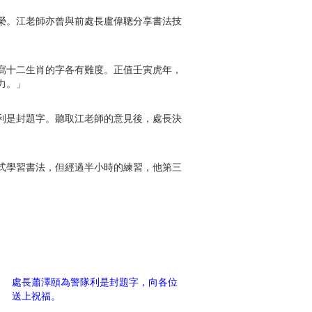
榮。江老師亦曾與前處長盧偉聰分享書法技
寫十二生肖的字各有難度。正值壬寅虎年，
力。」
利是封題字。聽取江老師的意見後，處長決
式學習書法，但經過半小時的練習，他第三
處長蕭澤頤為警隊利是封題字，向各位
送上祝福。