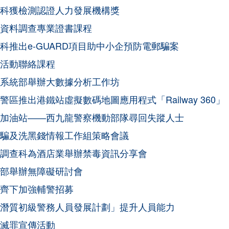
科獲檢測認證人力發展機構獎
資料調查專業證書課程
科推出e-GUARD項目助中小企預防電郵騙案
活動聯絡課程
系統部舉辦大數據分析工作坊
警區推出港鐵站虛擬數碼地圖應用程式「Railway 360」
加油站——西九龍警察機動部隊尋回失蹤人士
騙及洗黑錢情報工作組策略會議
調查科為酒店業舉辦禁毒資訊分享會
部舉辦無障礙研討會
齊下加強輔警招募
潛質初級警務人員發展計劃」提升人員能力
滅罪宣傳活動