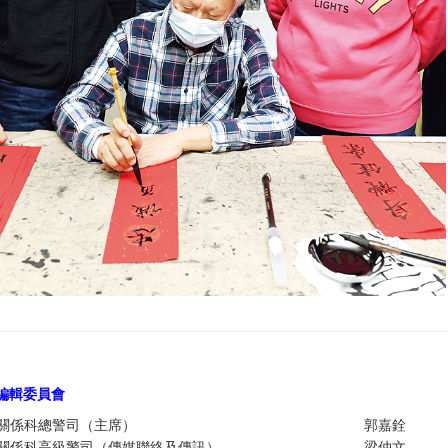
編輯委員
會
關係科總警司（主席）
郭嘉銓
關係科高級警司（傳媒聯絡及傳訊）
梁仲文