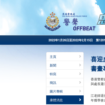
2022年1月26日至2022年2月15日 第120
主頁
喜迎
新聞
書畫
特寫
香港警察
簡訊
與處長蕭
圖片專輯
江老師退
康體消息
年獲學會