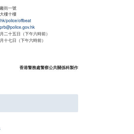
廠街一號
大樓十樓
hk/police/offbeat
pprb@police.gov.hk
月二十五日（下午六時前）
月十七日（下午六時前）
香港警務處警察公共關係科製作
行