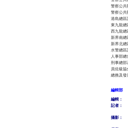
警察公共
警察公共
港島總區
東九龍總
西九龍總
新界南總
新界北總
水警總區
人事部總
刑事總部
員佐級協
總務及發
編輯部
編輯：
記者：
攝影：