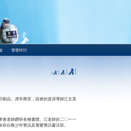
版
警聲特刊
印刷品。虎年將至，該會的資深導師江文英
學會老師鑽研各種書體。江老師於二〇一一
各區任教少年警訊及耆樂警訊書法班。