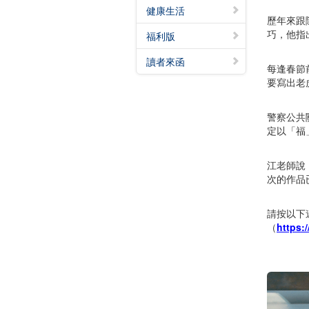
健康生活
歷年來跟
巧，他指
福利版
讀者來函
每逢春節
要寫出老
警察公共
定以「福
江老師說
次的作品
請按以下
（
https: