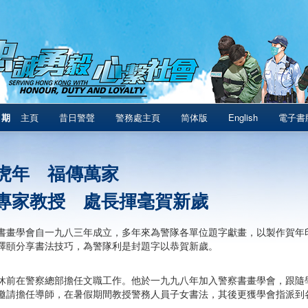
1期
主頁
昔日警聲
警務處主頁
简体版
English
電子書
虎年 福傳萬家
專家教授 處長揮毫賀新歲
書畫學會自一九八三年成立，多年來為警隊各單位題字獻畫，以製作賀年
澤頤分享書法技巧，為警隊利是封題字以恭賀新歲。
休前在警察總部擔任文職工作。他於一九九八年加入警察書畫學會，跟隨
邀請擔任導師，在暑假期間教授警務人員子女書法，其後更獲學會指派到