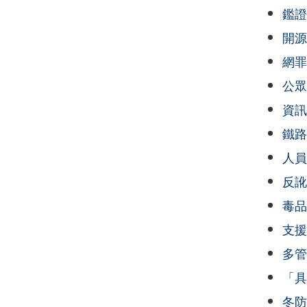
鑑證
開源
網罪
公眾
資訊
鐵路
人員
反訛
毒品
支援
多管
「具
冬防