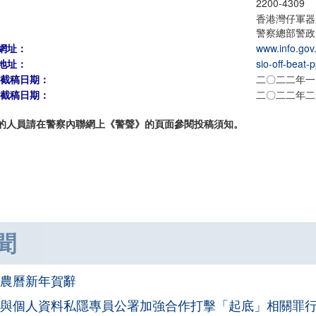
2200-4309
香港灣仔軍器
警察總部警政
網址：
www.info.gov.
地址：
sio-off-beat-
期截稿日期：
二〇二二年一
期截稿日期：
二〇二二年二
的人員請在警察內聯網上《警聲》的頁面參閱投稿須知。
聞
農曆新年賀辭
與個人資料私隱專員公署加強合作打擊「起底」相關罪