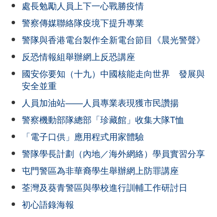
處長勉勵人員上下一心戰勝疫情
警察傳媒聯絡隊疫境下提升專業
警隊與香港電台製作全新電台節目《晨光警聲》
反恐情報組舉辦網上反恐講座
國安你要知（十九）中國核能走向世界 發展與
安全並重
人員加油站——人員專業表現獲市民讚揚
警察機動部隊總部「珍藏館」收集大隊T恤
「電子口供」應用程式用家體驗
警隊學長計劃（內地／海外網絡）學員實習分享
屯門警區為非華裔學生舉辦網上防罪講座
荃灣及葵青警區與學校進行訓輔工作研討日
初心語錄海報