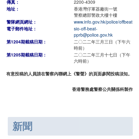
傳真：
2200-4309
地址：
香港灣仔軍器廠街一號
警察總部警政大樓十樓
警隊網頁網址：
www.info.gov.hk/police/offbeat
電子郵件地址：
sio-off-beat-
pprb@police.gov.hk
第1204期截稿日期：
二〇二二年三月三日（下午六
時前）
第1205期截稿日期：
二〇二二年三月十七日（下午
六時前）
有意投稿的人員請在警察內聯網上《警聲》的頁面參閱投稿須知。
香港警務處警察公共關係科製作
新聞