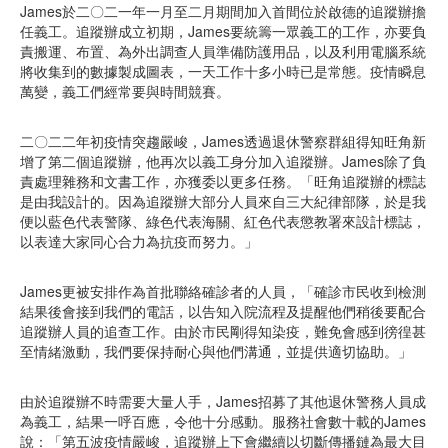
James於二〇二一年一月至二月期間加入首間位於啟德的追蹤辦擔
任義工。追蹤辦成立初期，James要統籌一眾義工的工作，亦要負
責搬運、布置、為外出調查人員準備防護用品，以及利用電腦系統
將收集到的數據製成圖表，一天工作十多小時已是常態。疫情瞬息
萬變，義工們經常要與時間競賽。
二〇二二年初疫情突趨嚴峻，James透過退休警察群組得知旺角新
增了第二個追蹤辦，他再次以義工身分加入追蹤辦。James除了負
責處理雜務和文書工作，亦獲委以更多任務。「旺角追蹤辦的標誌
是由我設計的。因為追蹤辦大部分人員來自三大紀律部隊，於是我
便以藍色代表警隊、綠色代表海關、紅色代表懲教署來設計標誌，
以表達大家同心合力為抗疫而努力。」
James更被安排作為首批聯絡確診者的人員，「確診市民收到檢測
結果後會接到我們的電話，以告知入院流程及提醒他們稍後要配合
追蹤辦人員的追查工作。由於市民剛得知染疫，難免會感到徬徨甚
至情緒激動，我們要保持耐心與他們溝通，並提供適切協助。」
由於追蹤辦不時需要大量人手，James招募了其他退休警務人員成
為義工，結果一呼百應，令他十分感動。服務社會數十載的James
說：「第五波疫情嚴峻，追蹤辦上下會繼續以切斷傳播鏈為最大目