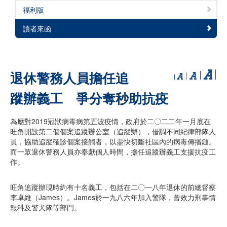
福利版
讀者來函
退休警務人員擔任追
蹤辦義工 爭分奪秒助抗疫
為應對2019冠狀病毒病第五波疫情，政府於二〇二二年一月底在
旺角開設第二個個案追蹤辦公室（追蹤辦），借調不同紀律部隊人
員，協助追蹤確診個案接觸者，以盡快切斷社區內的病毒傳播鏈。
而一眾退休警務人員亦奉獻個人時間，擔任追蹤辦義工支援抗疫工
作。
旺角追蹤辦現時約有十名義工，包括在二〇一八年退休的前總督察
李卓維（James）。James於一九八六年加入警隊，曾效力刑事情
報科及警犬隊等部門。