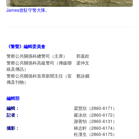
James曾駐守警犬隊。
《警聲》編輯委員
會
警察公共關係科總警司（主席）
郭嘉銓
警察公共關係科高級警司（傳媒聯
梁仲文
絡及傳訊）
警察公共關係科首席新聞主任（宣
蔡詠嫺
傳及刊物）
編輯部
編輯：
梁慧欣（2860-6171）
記者：
嚴泳欣（2860-6172）
謝善怡（2860-6131）
攝影：
林志軒（2860-6174）
杜漢生（2860-6175）