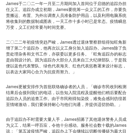
James于二〇二一年一月至二月期间加入首间位于启德的追踪办担
任义工。追踪办成立初期，James要统筹一众义工的工作，亦要负
责搬运、布置、为外出调查人员准备防护用品，以及利用电脑系统
将收集到的数据制成图表，一天工作十多小时已是常态。疫情瞬息
万变，义工们经常要与时间竞赛。
二〇二二年初疫情突趋严峻，James透过退休警察群组得知旺角新
增了第二个追踪办，他再次以义工身分加入追踪办。James除了负
责处理杂务和文书工作，亦获委以更多任务。「旺角追踪办的标志
是由我设计的。因为追踪办大部分人员来自三大纪律部队，于是我
便以蓝色代表警队、绿色代表海关、红色代表惩教署来设计标志，
以表达大家同心合力为抗疫而努力。」
James更被安排作为首批联络确诊者的人员，「确诊市民收到检测
结果后会接到我们的电话，以告知入院流程及提醒他们稍后要配合
追踪办人员的追查工作。由于市民刚得知染疫，难免会感到彷徨甚
至情绪激动，我们要保持耐心与他们沟通，并提供适切协助。」
由于追踪办不时需要大量人手，James招募了其他退休警务人员成
为义工，结果一呼百应，令他十分感动。服务社会数十载的James
说：「第五波疫情严峻，追踪办上下会继续以切断传播链为最大目