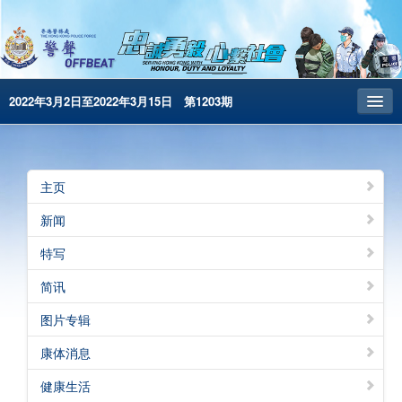
2022年3月2日至2022年3月15日 第1203期
主页
昔日警声
主页
警务处主页
新闻
繁體版
特写
English
简讯
电子书版
图片专辑
警声特刊
康体消息
健康生活