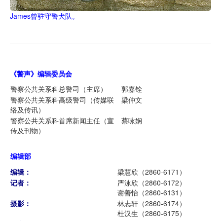
James曾驻守警犬队。
《警声》编辑委员
会
警察公共关系科总警司（主席）
郭嘉铨
警察公共关系科高级警司（传媒联
梁仲文
络及传讯）
警察公共关系科首席新闻主任（宣
蔡咏娴
传及刊物）
编辑部
编辑：
梁慧欣（2860-6171）
记者：
严泳欣（2860-6172）
谢善怡（2860-6131）
摄影：
林志轩（2860-6174）
杜汉生（2860-6175）