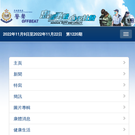
2022年11月9日至2022年11月22日 第1220期
主頁
昔日警聲
主頁
警務處主頁
新聞
简体版
特寫
English
簡訊
電子書版
圖片專輯
警聲特刊
康體消息
健康生活