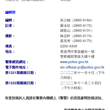
編輯部
編輯：
吳少鈿（2860-6164）
記者：
嚴泳欣（2860-6172）
鍾龍山（2860-6131）
攝影：
林志軒（2860-6174）
葉兆奇（2860-6175）
傳真：
2200-4309
地址：
香港灣仔軍器廠街一號
警察總部警政大樓十樓
警隊網頁網址：
www.police.gov.hk
電子郵件地址：
sio-offbeat-pr@police.gov.hk
第1221期截稿日期：
二〇二二年十一月十日（下午
六時前）
第1222期截稿日期：
二〇二二年十一月二十四日
（下午六時前）
有意投稿的人員請在警察內聯網上《警聲》的頁面參閱投稿須知。
香港警務處公共關係部製作