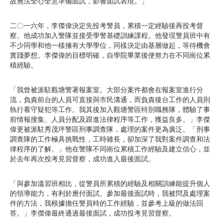
故無法全心全意準備面試，影響面試表現。」
二〇一六年，李傑偉決定先投考警員，累積一定經驗後再投考督
察。他成功加入警隊並接受學警基礎訓練課程。他發現警員班中有
不少同學和他一樣擁有大學學位，同樣決定由基層做起，等待機會
實踐夢想。李傑偉的目標明確，自學院畢業後便努力在不同崗位累
積經驗。
「我曾被派駐觀塘警署報案室。大部分案件都會在報案室進行分
流，負責前台的人員可直接與市民溝通，而負責後台工作的人員則
執行看守疑犯等工作。我其後加入觀塘警區特別職務隊，體驗了事
前情報搜集、人員分配及跟進法律程序等工作，獲益良多。」李傑
偉更被派駐秀茂坪警區刑事調查隊，處理的案件更為廣泛。「刑事
調查隊的工作極具挑戰性，工時雖長，卻加深了我對案件調查和法
律程序的了解。」他在警隊不同崗位累積工作經驗及建立信心，並
於去年再次投考見習督察，成功進入最後面試。
「與參加溫習班相比，從警員所累積的經驗及相關訓練能提升個人
的領導能力，有利於應付面試。參加最後面試時，我被問及處理案
件的方法，我根據擔任警員時的工作經驗，並參考上級的做法回
答。」李傑偉最終通過最後面試，成功投考見習督察。