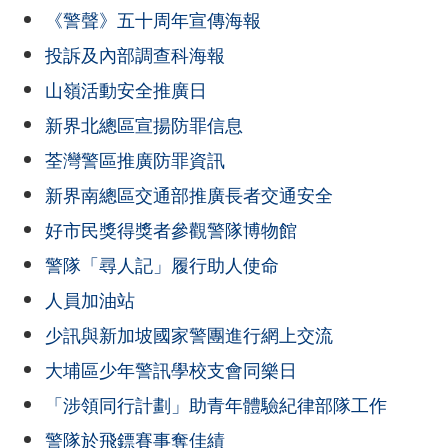
《警聲》五十周年宣傳海報
投訴及內部調查科海報
山嶺活動安全推廣日
新界北總區宣揚防罪信息
荃灣警區推廣防罪資訊
新界南總區交通部推廣長者交通安全
好市民獎得獎者參觀警隊博物館
警隊「尋人記」履行助人使命
人員加油站
少訊與新加坡國家警團進行網上交流
大埔區少年警訊學校支會同樂日
「涉領同行計劃」助青年體驗紀律部隊工作
警隊於飛鏢賽事奪佳績