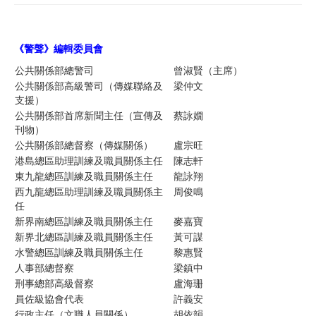
《警聲》編輯委員
會
公共關係部總警司
曾淑賢（主席）
公共關係部高級警司（傳媒聯絡及
梁仲文
支援）
公共關係部首席新聞主任（宣傳及
蔡詠嫺
刊物）
公共關係部總督察（傳媒關係）
盧宗旺
港島總區助理訓練及職員關係主任
陳志軒
東九龍總區訓練及職員關係主任
龍詠翔
西九龍總區助理訓練及職員關係主
周俊鳴
任
新界南總區訓練及職員關係主任
麥嘉寶
新界北總區訓練及職員關係主任
黃可謀
水警總區訓練及職員關係主任
黎惠賢
人事部總督察
梁鎮中
刑事總部高級督察
盧海珊
員佐級協會代表
許義安
行政主任（文職人員關係）
胡依韻