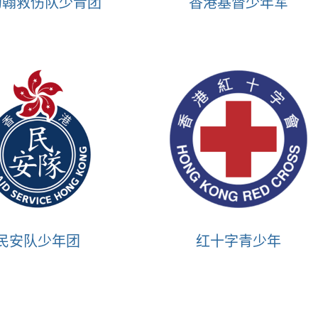
约翰救伤队少青团
香港基督少年军
民安队少年团
红十字青少年