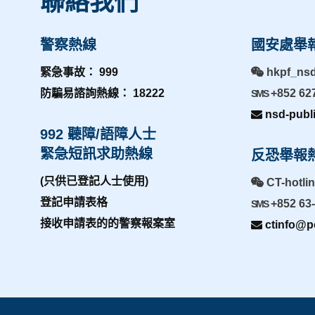
聯絡我們
警察熱線
國安處舉
緊急事故： 999
hkpf_ns
防騙易諮詢熱線： 18222
+852 62
SMS
nsd-publ
992 聽障/語障人士
緊急短訊求助熱線
反恐舉報
(只供已登記人士使用)
CT-hotli
登記申請表格
+852 63
SMS
接收申請表的的警察報案室
ctinfo@po