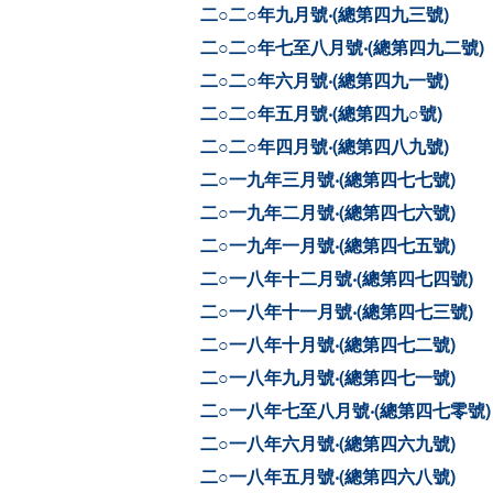
二○二○年九月號‧(總第四九三號)
二○二○年七至八月號‧(總第四九二號)
二○二○年六月號‧(總第四九一號)
二○二○年五月號‧(總第四九○號)
二○二○年四月號‧(總第四八九號)
二○一九年三月號‧(總第四七七號)
二○一九年二月號‧(總第四七六號)
二○一九年一月號‧(總第四七五號)
二○一八年十二月號‧(總第四七四號)
二○一八年十一月號‧(總第四七三號)
二○一八年十月號‧(總第四七二號)
二○一八年九月號‧(總第四七一號)
二○一八年七至八月號‧(總第四七零號)
二○一八年六月號‧(總第四六九號)
二○一八年五月號‧(總第四六八號)