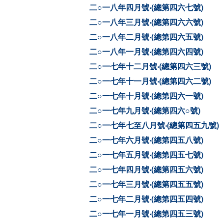
二○一八年四月號‧(總第四六七號)
二○一八年三月號‧(總第四六六號)
二○一八年二月號‧(總第四六五號)
二○一八年一月號‧(總第四六四號)
二○一七年十二月號‧(總第四六三號)
二○一七年十一月號‧(總第四六二號)
二○一七年十月號‧(總第四六一號)
二○一七年九月號‧(總第四六○號)
二○一七年七至八月號‧(總第四五九號)
二○一七年六月號‧(總第四五八號)
二○一七年五月號‧(總第四五七號)
二○一七年四月號‧(總第四五六號)
二○一七年三月號‧(總第四五五號)
二○一七年二月號‧(總第四五四號)
二○一七年一月號‧(總第四五三號)