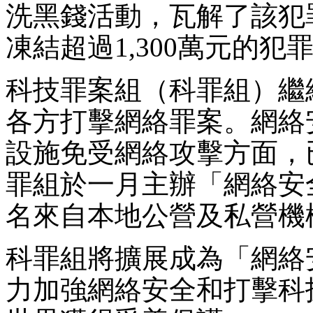
洗黑錢活動，瓦解了該犯
凍結超過1,300萬元的犯
科技罪案組（科罪組）繼
各方打擊網絡罪案。網絡
設施免受網絡攻擊方面，
罪組於一月主辦「網絡安全
名來自本地公營及私營機
科罪組將擴展成為「網絡
力加強網絡安全和打擊科