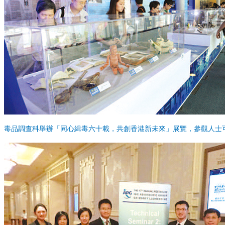
毒品調查科舉辦「同心緝毒六十載，共創香港新未來」展覽，參觀人士