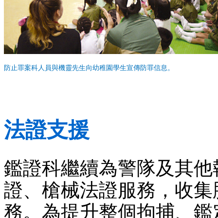
防止罪案科人員與機靈先生向幼稚園學生宣傳防罪信息。
法證支援
鑑證科繼續為警隊及其他
證、槍械法證服務，收集脫
務。為提升整個拘捕、鑑