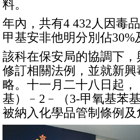
料。
年內，共有4 432人因
甲基安非他明分別佔30%及
該科在保安局的協調下，
修訂相關法例，並就新興
略。十一月二十八日起，「α
基）﹣2﹣（3-甲氧基苯
被納入化學品管制條例及