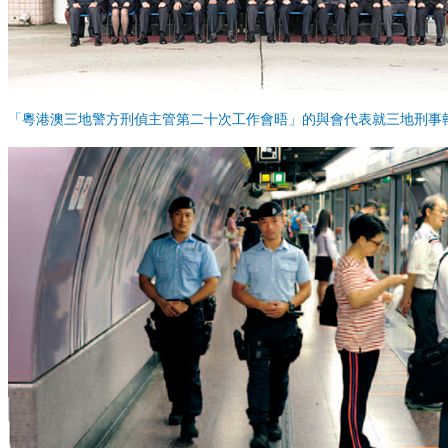
「粵港澳三地警方刑偵主管第二十次工作會晤」的與會代表就三地刑事