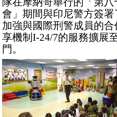
隊在摩納哥舉行的「第八
會」期間與印尼警方簽署
加強與國際刑警成員的合
享機制I-24/7的服務
門。