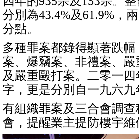
四年的935宗及153宗
分別為43.4%及61.9%，
分點。
多種罪案都錄得顯著跌幅
案、爆竊案、非禮案、嚴
及嚴重毆打案。二零一四
字，更是分別自一九六九
有組織罪案及三合會調查
會，提醒業主提防樓宇維