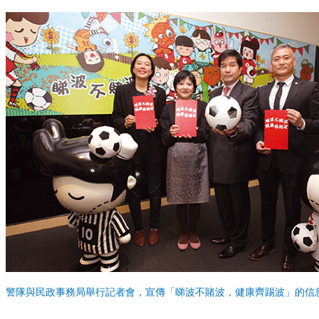
警隊與民政事務局舉行記者會，宣傳「睇波不賭波，健康齊踢波」的信