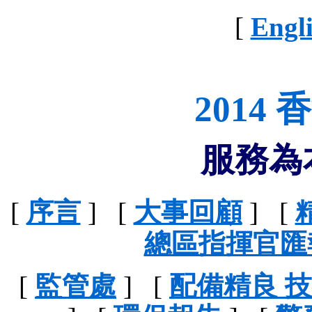
[
Engl
2014
服務為
[
序言
] [
大事回顧
] [
總區指揮官匯
[
監管處
] [
配備精良 