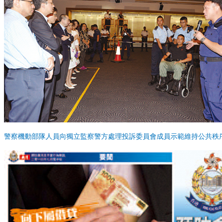
警察機動部隊人員向獨立監察警方處理投訴委員會成員示範維持公共秩