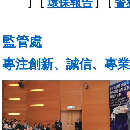
] [
環保報告
] [
警
監管處
專注創新、誠信、專業