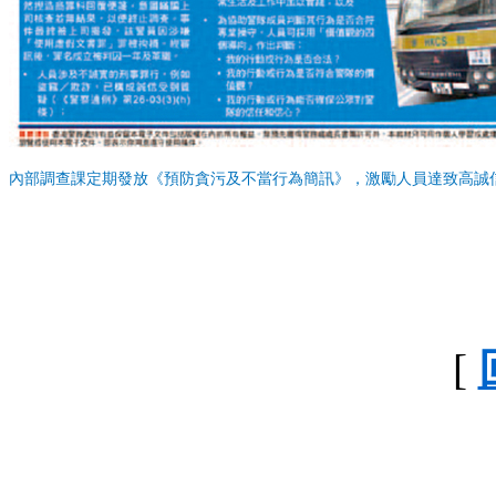
內部調查課定期發放《預防貪污及不當行為簡訊》，激勵人員達致高誠
[