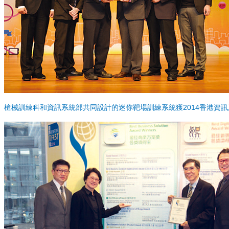
槍械訓練科和資訊系統部共同設計的迷你靶場訓練系統獲2014香港資訊