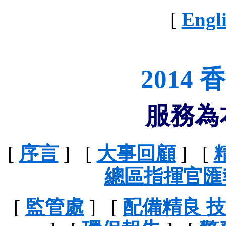
[
Engl
2014
服務為
[
序言
] [
大事回顧
] [
總區指揮官匯
[
監管處
] [
配備精良 