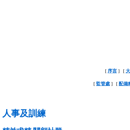
[
序言
] [
[
監管處
] [
配備
人事及訓練