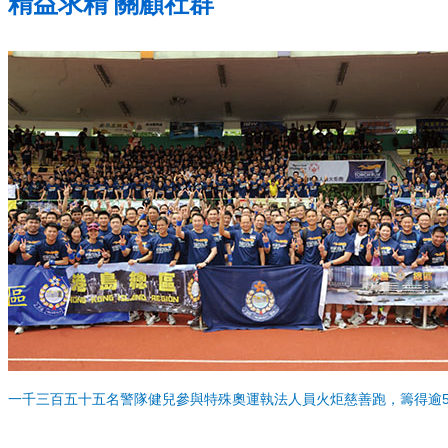
精益求精 關顧社群
一千三百五十五名警隊健兒參與特殊奧運執法人員火炬慈善跑，籌得逾5