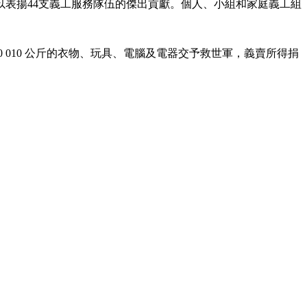
表揚44支義工服務隊伍的傑出貢獻。個人、小組和家庭義工組
010 公斤的衣物、玩具、電腦及電器交予救世軍，義賣所得捐