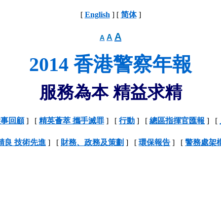
[
English
] [
简体
]
A
A
A
2014 香港警察年報
服務為本 精益求精
大事回顧
] [
精英薈萃 攜手滅罪
] [
行動
] [
總區指揮官匯報
] [
精良 技術先進
] [
財務、政務及策劃
] [
環保報告
] [
警務處架