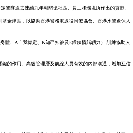
肯定警隊過去連續九年就關懷社區、員工和環境所作出的貢獻。
利基金津貼，以協助香港警務處退役同僚協會、香港水警退休人
的身體、A自我肯定、K知己知彼及E鍛鍊情緒韌力） 訓練協助人
關鍵的作用。高級管理層及前線人員有效的內部溝通，增加互信