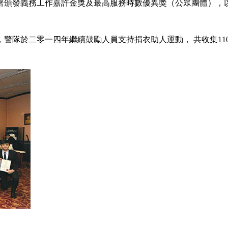
署頒發義務工作嘉許金獎及最高服務時數優異獎（公眾團體），以
隊於二零一四年繼續鼓勵人員支持捐衣助人運動， 共收集110 