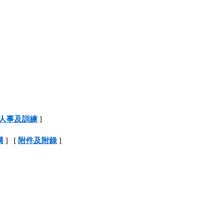
人事及訓練
]
構
] [
附件及附錄
]