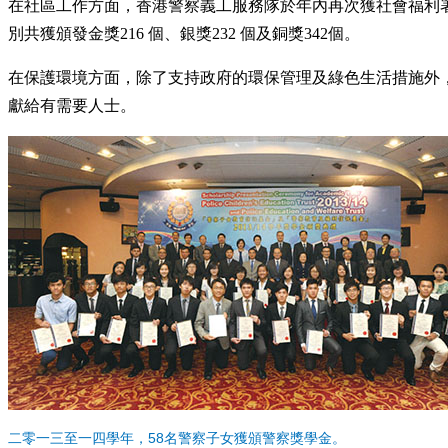
在社區工作方面，香港警察義工服務隊於年內再次獲社會福利
別共獲頒發金獎216 個、銀獎232 個及銅獎342個。
在保護環境方面，除了支持政府的環保管理及綠色生活措施外，警
獻給有需要人士。
二零一三至一四學年，58名警察子女獲頒警察獎學金。