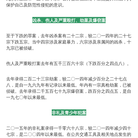
保护自己及防范性侵犯的意识。
凶杀、伤人及严重殴打、劫案及爆窃案
至于下跌的罪案，去年凶杀案有二十二宗，较二〇一四年的二十七
宗下跌五宗。当中四宗涉及家庭暴力，六宗涉及亲属间的凶杀，十
九宗已被侦破。
伤人及严重殴打案去年有五千三百六十宗（下跌百分之四点八）。
去年录得二百二十三宗劫案，较二〇一四年减少百分之二十七点
八，是自一九六九年有记录以来最低。年内有一宗真枪劫案，已被
侦破。去年录得二千五百七十九宗爆窃案，跌百分之四点五，是自
一九七〇年以来最低。
非礼及青少年犯案
二〇一五年的非礼案录得一千零六十八宗，较二〇一四年减少四十
七宗，是二〇〇四年以来最低。在公共交通工具及相关地点发生的