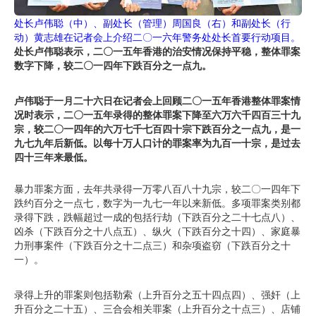
处长卢伟聪（中）、副处长（管理）周国良（右）和副处长（行
动）黄志雄在记者会上介绍二〇一六年警务处处长首要行动项目。
处长卢伟聪表示，二〇一五年香港的治安情况保持平稳，整体罪案
数字下降，较二〇一四年下跌百分之一点九。
卢伟聪于一月二十六日在记者会上回顾二〇一五年香港整体罪案情
况时表示，二〇一五年录得的整体罪案下降至六万六千四百三十九
宗，较二〇一四年的六万七千七百四十宗下跌百分之一点九，是一
九七九年后新低。以每十万人口计的罪案率为九百一十宗，是过去
四十三年来最低。
暴力罪案方面，去年共录得一万零八百八十九宗，较二〇一四年下
跌约百分之一点七，数字为一九七一年以来新低。多项罪案类别都
录得下跌，跌幅超过一成的包括行劫（下跌百分之二十七点八）、
凶杀（下跌百分之十八点五）、纵火（下跌百分之十四）、家庭暴
力刑事案件（下跌百分之十二点三）和杂项盗窃（下跌百分之十
一）。
录得上升的罪案则包括勒索（上升百分之五十四点四）、强奸（上
升百分之二十五）、三合会相关罪案（上升百分之十点三）、店铺