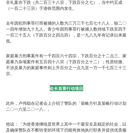
非礼案亦下跌（共二百三十八宗，下跌百分之七），当中约五成
（一百二十三宗）于港铁范围内发生。
去年因犯刑事罪行而被捕的人数为三万三千七百七十八人，较二〇
一四年增加九十九人。青少年因刑事罪行被捕人数持续下跌至四千
一百三十五人（下跌百分之四点四），是一九八九年有记录以来最
低。
家庭暴力刑事案件有一千四百六十四宗，下跌百分之十二点三。家
庭暴力杂项案件有五百四十八宗（下跌百分之十二）；性质轻微、
不涉及暴力的家庭事件则上升百分之一点九至一万一千七百三十三
宗。
处长首要行动项目
此外，卢伟聪在记者会上介绍了警队的「策略方针及策略行动计划
二〇一六至二〇一八」。
他说：「为使香港继续是世界上其中一个最安全及稳定的社会，以
及确保警队在不断转变的环境下仍能有效地执行职务并提供优质服