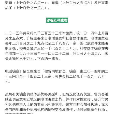
盗窃（上升百分之八点一）、诈骗（上升百分之五点六）及严重毒
品案（上升百分之一点九）。
诈骗及勒索案
二〇一五年共录得九千三百五十三宗诈骗案，较二〇一四年上升百
分之五点六，升幅主要来自电话骗案和社交媒体骗案。电话骗案在
去年上升百分之二十九点七至二千八百八十宗，近七成案件未能骗
取金钱，损失金额约三亿一千七百九十五万元。社交媒体骗案在去
年增加一百八十三宗至一千四百二十二宗，升百分之十四点八，损
失金额约六千万元，下跌约一成五。
电话骗案升幅全数来自「假冒内地官员」骗案，由二〇一四年的二
十三宗升至一千四百二十三宗，损失金额二亿九千一百九十八万
元。
虽然有关骗案的整体趋势略见缓和，但情况仍值得关注。警方会继
续密切留意邻近地区的电话骗案走势，并作针对性宣传，提升市民
和其他在港人士的防罪意识和警觉性。警方同时会加强执法，尤其
是与内地和海外执法机构的情报交流及协作，适时采取联合行动，