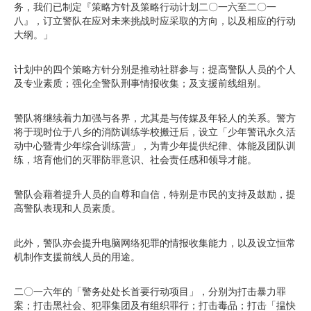
务，我们已制定『策略方针及策略行动计划二〇一六至二〇一
八』，订立警队在应对未来挑战时应采取的方向，以及相应的行动
大纲。」
计划中的四个策略方针分别是推动社群参与；提高警队人员的个人
及专业素质；强化全警队刑事情报收集；及支援前线组别。
警队将继续着力加强与各界，尤其是与传媒及年轻人的关系。警方
将于现时位于八乡的消防训练学校搬迁后，设立「少年警讯永久活
动中心暨青少年综合训练营」，为青少年提供纪律、体能及团队训
练，培育他们的灭罪防罪意识、社会责任感和领导才能。
警队会藉着提升人员的自尊和自信，特别是巿民的支持及鼓励，提
高警队表现和人员素质。
此外，警队亦会提升电脑网络犯罪的情报收集能力，以及设立恒常
机制作支援前线人员的用途。
二〇一六年的「警务处处长首要行动项目」，分别为打击暴力罪
案；打击黑社会、犯罪集团及有组织罪行；打击毒品；打击「揾快