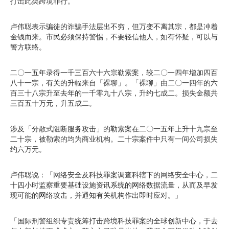
打击此类跨境罪行。
卢伟聪表示骗徒的诈骗手法层出不穷，但万变不离其宗，都是冲着
金钱而来。市民必须保持警惕，不要轻信他人，如有怀疑，可以与
警方联络。
二〇一五年录得一千三百六十六宗勒索案，较二〇一四年增加四百
八十一宗，有关的升幅来自「裸聊」。「裸聊」由二〇一四年的六
百三十八宗升至去年的一千零九十八宗，升约七成二。损失金额共
三百五十万元，升五成二。
涉及「分散式阻断服务攻击」的勒索案在二〇一五年上升十九宗至
二十宗，被勒索的均为商业机构。二十宗案件中只有一间公司损失
约六万元。
卢伟聪说：「网络安全及科技罪案调查科辖下的网络安全中心，二
十四小时监察重要基础设施资讯系统的网络数据流量，从而及早发
现可能的网络攻击，并通知有关机构作出即时应对。」
「国际刑警组织专责统筹打击跨境科技罪案的全球创新中心，于去