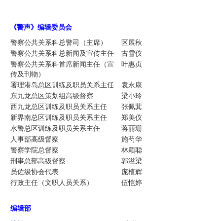
《警声》编辑委员
会
警察公共关系科总警司（主席）
区展秋
警察公共关系科总新闻及宣传主任
古雪仪
警察公共关系科首席新闻主任（宣
叶惠贞
传及刊物）
署理港岛总区训练及职员关系主任
袁永康
东九龙总区策划组高级督察
梁小玲
西九龙总区训练及职员关系主任
张佩萁
新界南总区训练及职员关系主任
郑美仪
水警总区训练及职员关系主任
蒋丽珊
人事部高级督察
施芍华
警察学院总督察
林颖聪
刑事总部高级督察
郭溢梁
员佐级协会代表
庞植辉
行政主任（文职人员关系）
伍恺婷
编辑部