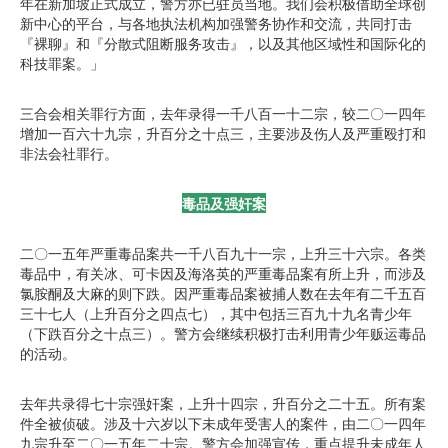
年在新加坡正式成立，警方亦已驻员当地。我们会积极借助全球创
新中心的平台，与各地执法机构加强警务协作和交流，共同打击
『裸聊』和『分散式阻断服务攻击』，以及其他区域性和国际化的
科技罪案。」
三合会相关罪行方面，去年录得一千八百一十二宗，较二〇一四年
增加一百六十九宗，升百分之十点三，主要涉及伤人及严重殴打和
非法会社罪行。
毒品及强奸案
二〇一五年严重毒品案共一千八百九十一宗，上升三十六宗。各类
毒品中，有关冰、可卡因及海洛英的严重毒品案有所上升，而涉及
氯胺酮及大麻的则下跌。因严重毒品案被捕人数在去年有二千五百
三十七人（上升百分之四点七），其中包括三百九十九名青少年
（下跌百分之十点三）。警方会继续积极打击利用青少年贩运毒品
的活动。
去年共录得七十宗强奸案，上升十四宗，升百分之二十五。所有案
件全被侦破。涉及十六岁以下未成年受害人的案件，由二〇一四年
九宗升至二〇一五年二十宗。警方会加强宣传，重点提升未成年人