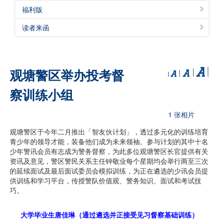
福利版
读者来函
观塘警区举办投考督
察训练小组
1 张相片
观塘警区于今年二月推出「智友伙计划」，透过多元化的训练培育
青少年的领导才能，装备他们成为未来领袖。参与计划的其中十名
少年警讯会员有志成为警务督察，为此多位观塘警区长官提供有关
资讯及意见，警区警民关系主任钟敬业每个星期均会举行两至三次
的延续面试及最后面试委员会模拟训练，为正在遴选的少讯会员提
供训练和学习平台，传授警队价值观、警务知识、面试和考试技
巧。
大学毕业生唐佳琳（通过遴选并正接受见习督察基础训练）