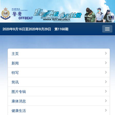
2020年9月16日至2020年9月29日 第1168期
主页
昔日警声
主页
警务处主页
新闻
繁體版
特写
English
简讯
电子书版
图片专辑
康体消息
健康生活