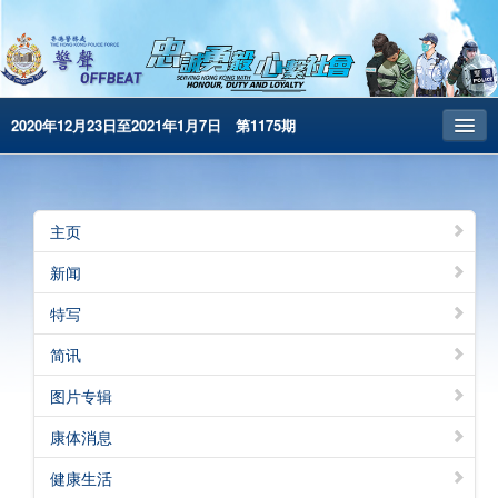
2020年12月23日至2021年1月7日 第1175期
主页
昔日警声
主页
警务处主页
新闻
繁體版
特写
English
简讯
电子书版
图片专辑
警声特刊
康体消息
健康生活