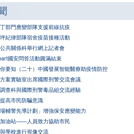
聞
丁部門應變部隊支援前線抗疫
坪紀律部隊宿舍疫苗接種活動
公共關係科舉行網上記者會
mart國安問答活動圓滿結束
你要知（二十）中國發展智能醫療助疫情防控
方案實驗室出席國際刑警交流會議
調查科與國際刑警毒品組交流經驗
提高市民防騙意識
場輔警先導計劃」增強保安應變能力
加油站——人員致力協助市民
與學校進行視像交流