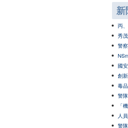
新
丙、
秀茂
警察
NS
國安
創新
毒品
警隊
「機
人員
警隊