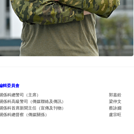
編輯委員
會
關係科總警司（主席）
郭嘉銓
關係科高級警司（傳媒聯絡及傳訊）
梁仲文
關係科首席新聞主任（宣傳及刊物）
蔡詠嫺
關係科總督察（傳媒關係）
盧宗旺