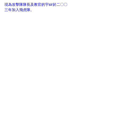
現為攻擊隊隊長及教官的宇sir於二〇〇
三年加入飛虎隊。