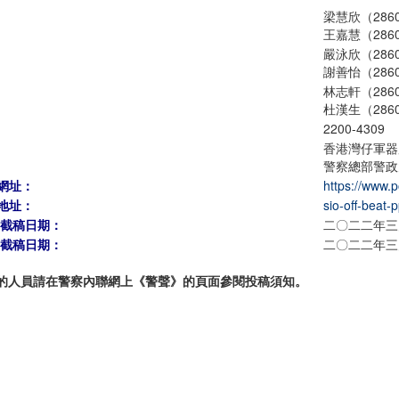
梁慧欣（2860
王嘉慧（2860
嚴泳欣（2860
謝善怡（2860
林志軒（2860
杜漢生（2860
2200-4309
香港灣仔軍器
警察總部警政
網址：
https://www.p
地址：
sio-off-beat-
期截稿日期：
二〇二二年三
期截稿日期：
二〇二二年三
的人員請在警察內聯網上《警聲》的頁面參閱投稿須知。