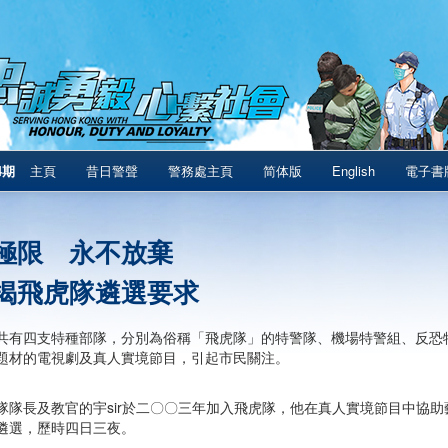
4期
主頁
昔日警聲
警務處主頁
简体版
English
電子書
極限 永不放棄
揭飛虎隊遴選要求
共有四支特種部隊，分別為俗稱「飛虎隊」的特警隊、機場特警組、反恐
題材的電視劇及真人實境節目，引起市民關注。
隊隊長及教官的宇sir於二〇〇三年加入飛虎隊，他在真人實境節目中協
遴選，歷時四日三夜。