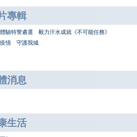
片專輯
體驗特警遴選 毅力汗水成就《不可能任務》
疫情 守護我城
體消息
康生活