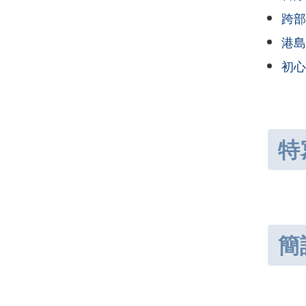
跨部
港島
初心
特
簡