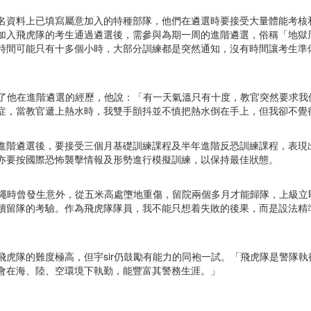
名資料上已填寫屬意加入的特種部隊，他們在遴選時要接受大量體能考核
加入飛虎隊的考生通過遴選後，需參與為期一周的進階遴選，俗稱「地獄
時間可能只有十多個小時，大部分訓練都是突然通知，沒有時間讓考生準
分享了他在進階遴選的經歷，他說：「有一天氣溫只有十度，教官突然要求
症，當教官遞上熱水時，我雙手顫抖並不慎把熱水倒在手上，但我卻不覺
進階遴選後，要接受三個月基礎訓練課程及半年進階反恐訓練課程，表現出
亦要按國際恐怖襲擊情報及形勢進行模擬訓練，以保持最佳狀態。
在游繩時曾發生意外，從五米高處墮地重傷，留院兩個多月才能歸隊，上級
續留隊的考驗。作為飛虎隊隊員，我不能只想着失敗的後果，而是設法精
飛虎隊的難度極高，但宇sir仍鼓勵有能力的同袍一試。「飛虎隊是警隊
會在海、陸、空環境下執勤，能豐富其警務生涯。」