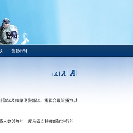
版
警聲特刊
特勤隊及鐵路應變部隊。電視台最近播放以
助藝人參與每年一度為四支特種部隊進行的