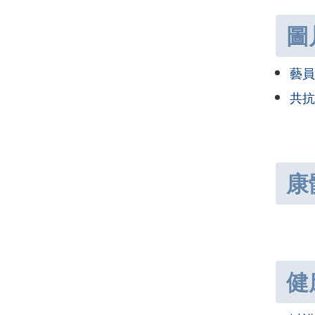
圖
藝員
共抗
康
健