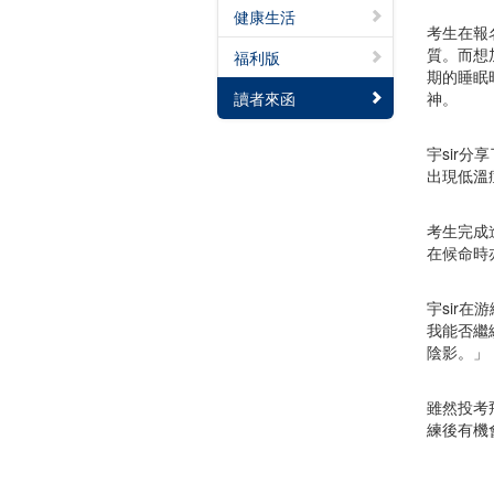
健康生活
考生在報
質。而想
福利版
期的睡眠
讀者來函
神。
宇sir
出現低溫
考生完成
在候命時
宇sir
我能否繼
陰影。」
雖然投考
練後有機