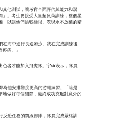
和其他測試，讓考官全面評估其能力和潛
周」。考生要接受大量超負荷訓練，整個星
備，以讓他們挑戰極限、表現永不放棄的精
我們在海中進行長途游泳。我在完成訓練後
得疼痛。」
色者才能加入飛虎隊。宇sir表示，隊員
立即為他安排難度更高的游繩練習。「這是
準地做好每個細節，最終成功克服對意外的
執行反恐任務的前線部隊，隊員完成嚴格訓