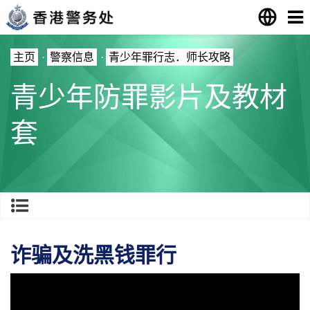
主页
·
警察信息
·
青少年罪行志．师长攻略
青少年防罪影片及教材
套
诈骗及洗黑钱罪行