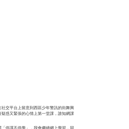
社交平台上留意到西區少年警訊的街舞興
著疑惑又緊張的心情上第一堂課，誰知網課
「停課不停學」，我會繼續網上學習，同