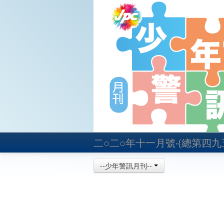
二○二○年十一月號‧(總第四九
--少年警訊月刊--