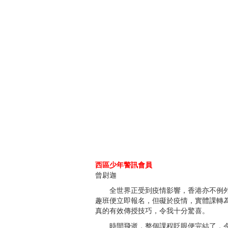
西區少年警訊會員
曾尉迦
全世界正受到疫情影響，香港亦不例外。
趣班便立即報名，但礙於疫情，實體課轉
真的有效傳授技巧，令我十分驚喜。
時間飛逝，整個課程眨眼便完結了，令我