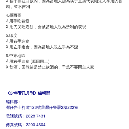
X 筷子插在白飯內，因為當地人認為筷子直插代表給先人享用的香
燭，並不吉利
4.墨西哥
√ 用手吃卷餅
X 用刀叉吃卷餅，會被當地人視為勢利的表現
5.印度
√ 用右手進食
X 用左手進食，因為當地人視左手為不潔
6.中東地區
√ 用右手進食 (原因同上)
X 飲酒，回教徒是禁止飲酒的，千萬不要問主人家
《少年警訊月刊》編輯部
編輯部：
灣仔告士打道123號舊灣仔警署2樓222室
電話號碼：2828 7431
傳真號碼：2200 4304