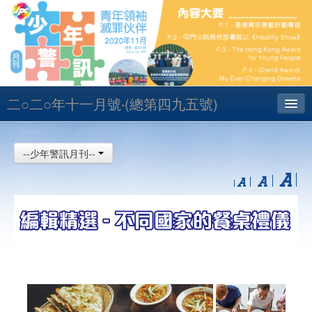
二○二○年十一月號‧(總第四九五號)
主頁
--少年警訊月刊--
昔日少訊
聯絡
English