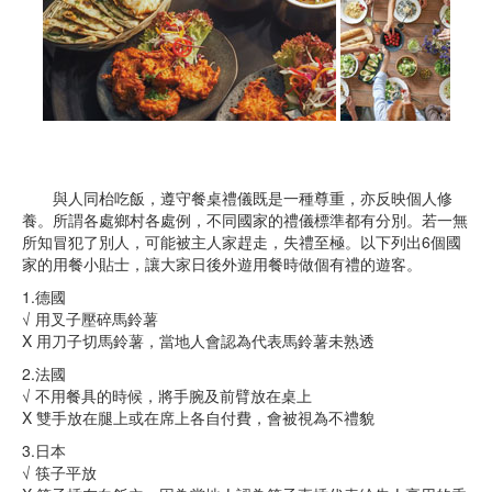
與人同枱吃飯，遵守餐桌禮儀既是一種尊重，亦反映個人修
養。所謂各處鄉村各處例，不同國家的禮儀標準都有分別。若一無
所知冒犯了別人，可能被主人家趕走，失禮至極。以下列出6個國
家的用餐小貼士，讓大家日後外遊用餐時做個有禮的遊客。
1.德國
√ 用叉子壓碎馬鈴薯
X 用刀子切馬鈴薯，當地人會認為代表馬鈴薯未熟透
2.法國
√ 不用餐具的時候，將手腕及前臂放在桌上
X 雙手放在腿上或在席上各自付費，會被視為不禮貌
3.日本
√ 筷子平放