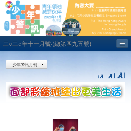
二○二○年十一月號‧(總第四九五號)
主頁
--少年警訊月刊--
昔日少訊
聯絡
English