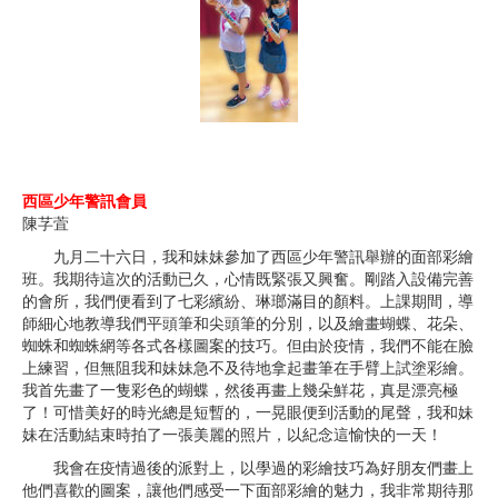
西區少年警訊會員
陳芓萓
九月二十六日，我和妹妹參加了西區少年警訊舉辦的面部彩繪
班。我期待這次的活動已久，心情既緊張又興奮。剛踏入設備完善
的會所，我們便看到了七彩繽紛、琳瑯滿目的顏料。上課期間，導
師細心地教導我們平頭筆和尖頭筆的分別，以及繪畫蝴蝶、花朵、
蜘蛛和蜘蛛網等各式各樣圖案的技巧。但由於疫情，我們不能在臉
上練習，但無阻我和妹妹急不及待地拿起畫筆在手臂上試塗彩繪。
我首先畫了一隻彩色的蝴蝶，然後再畫上幾朵鮮花，真是漂亮極
了！可惜美好的時光總是短暫的，一晃眼便到活動的尾聲，我和妹
妹在活動結束時拍了一張美麗的照片，以紀念這愉快的一天！
我會在疫情過後的派對上，以學過的彩繪技巧為好朋友們畫上
他們喜歡的圖案，讓他們感受一下面部彩繪的魅力，我非常期待那