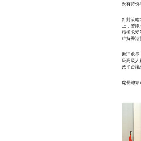
既有持份
針對策略
上，警隊
積極求變
維持香港
助理處長
級高級人
效平台讓
處長總結