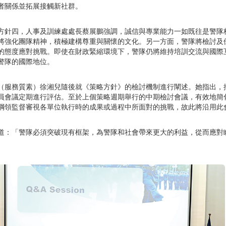
者關係並拓展接觸新社群。
方針四，人事及訓練處處長蔡展鵬強調，誠信與專業能力一如既往是警隊
將強化團隊精神，積極建構尊重與關懷的文化。另一方面，警隊將檢討及
的態度應對挑戰。即使在財政緊縮環境下，警隊仍將維持培訓交流與國際
警隊的國際地位。
（服務質素）徐湘兒隨後就《策略方針》的檢討機制進行闡述。她指出，
員會議定期進行評估。至於上個策略週期舉行的中期檢討會議，有效地簡
綱領監督審視各單位執行時的成果或過程中所面對的挑戰，故此將沿用此
道：「警隊必須突破現有框架，為警隊和社會帶來更大的利益，從而應對