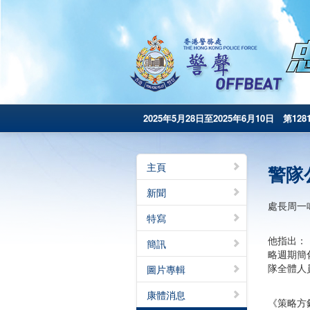
2025年5月28日至2025年6月10日 第128
主頁
警隊公
新聞
處長周一
特寫
他指出：
簡訊
略週期簡
隊全體人
圖片專輯
康體消息
《策略方針