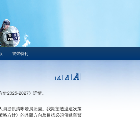
版
警聲特刊
025-2027》詳情。
人員提供清晰發展藍圖。我期望透過這次策
策略方針》的具體方向及目標必須傳遞至警