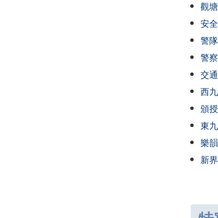
觀塘
安全
警隊
警察
交通
西九
頒授
東九
樂韻
新界