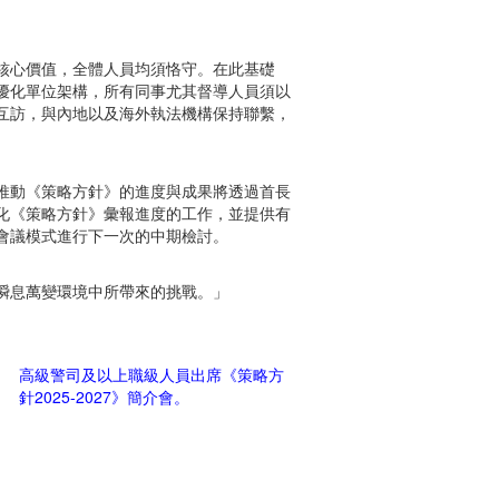
核心價值，全體人員均須恪守。在此基礎
優化單位架構，所有同事尤其督導人員須以
互訪，與內地以及海外執法機構保持聯繫，
推動《策略方針》的進度與成果將透過首長
化《策略方針》彙報進度的工作，並提供有
會議模式進行下一次的中期檢討。
瞬息萬變環境中所帶來的挑戰。」
高級警司及以上職級人員出席《策略方
針2025-2027》簡介會。