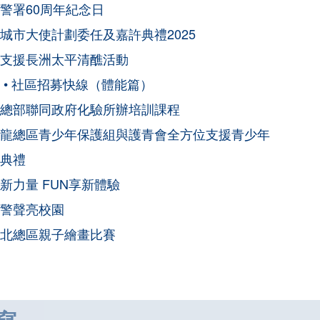
警署60周年紀念日
城市大使計劃委任及嘉許典禮2025
支援長洲太平清醮活動
 • 社區招募快線（體能篇）
總部聯同政府化驗所辦培訓課程
龍總區青少年保護組與護青會全方位支援青少年
典禮
新力量 FUN享新體驗
警聲亮校園
北總區親子繪畫比賽