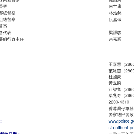
督察
何世康
部總督察
林浩銘
組總督察
阮嘉儀
督察
會代表
梁譯駿
展組行政主任
余嘉穎
王嘉慧（2860
范泳茵（2860
杜國豪
黃玉麟
江智騫（2860
葉兆奇（2860
2200-4310
香港灣仔軍器
警察總部警政
：
www.police.g
sio-offbeat-p