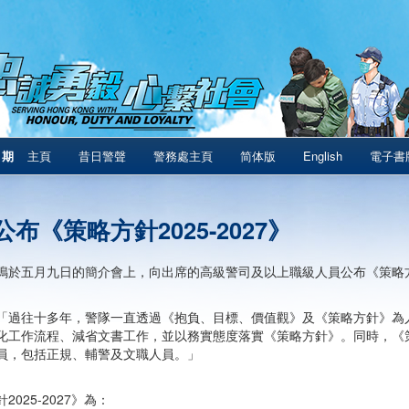
1期
主頁
昔日警聲
警務處主頁
简体版
English
電子書
布《策略方針2025-2027》
鳴於五月九日的簡介會上，向出席的高級警司及以上職級人員公布《策略方針2
「過往十多年，警隊一直透過《抱負、目標、價值觀》及《策略方針》為
化工作流程、減省文書工作，並以務實態度落實《策略方針》。同時，《
員，包括正規、輔警及文職人員。」
2025-2027》為：