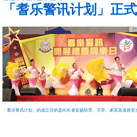
「耆乐警讯计划」正式
「耆乐警讯计划」的成立目的是向长者宣扬防罪、灭罪、家居及道路安