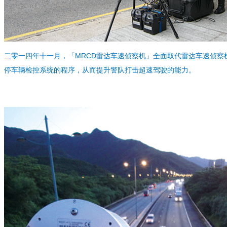
二零一四年十一月，「MRCD雷达车速侦察机」全面取代雷达车速侦察机 
停车辆检控系统的程序，从而提升警队打击超速驾驶的能力。