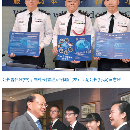
处长曾伟雄(中)；副处长(管理)卢伟聪（左）；副处长(行动)黄志雄