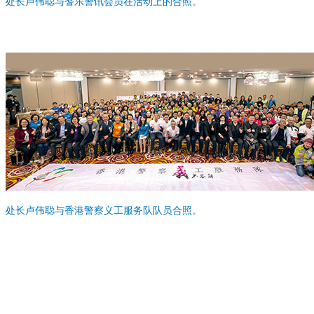
处长卢伟聪与耆乐警讯会员在活动上的合照。
处长卢伟聪与香港警察义工服务队队员合照。