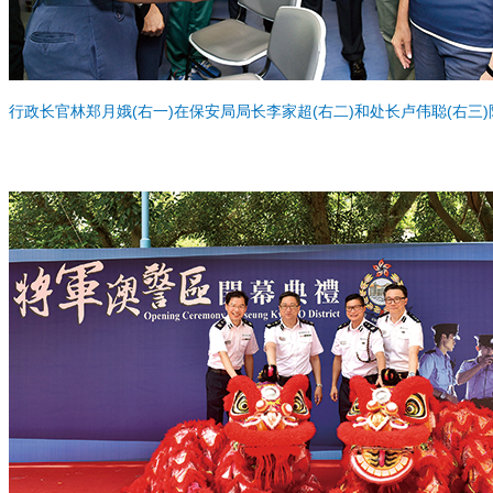
行政长官林郑月娥(右一)在保安局局长李家超(右二)和处长卢伟聪(右三