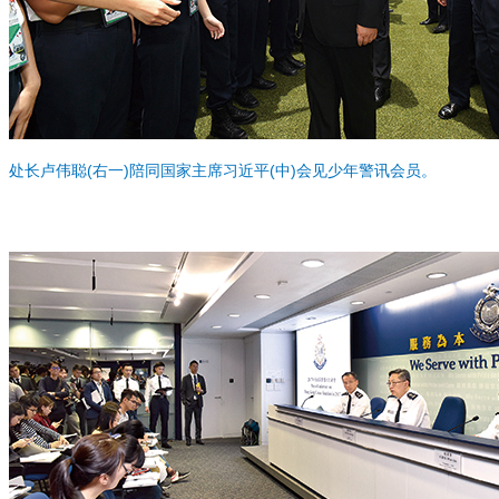
处长卢伟聪(右一)陪同国家主席习近平(中)会见少年警讯会员。