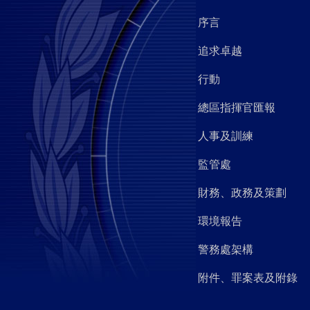
序言
追求卓越
行動
總區指揮官匯報
人事及訓練
監管處
財務、政務及策劃
環境報告
警務處架構
附件、罪案表及附錄