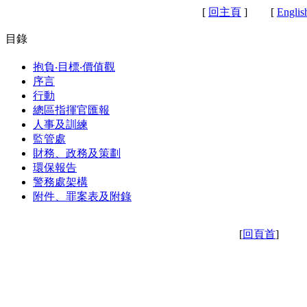
[
回主頁
]
[
Englis
目錄
抱負‧目標‧價值觀
序言
行動
總區指揮官匯報
人事及訓練
監管處
財務、政務及策劃
環保報告
警務處架構
附件、罪案表及附錄
[
回頁首
]