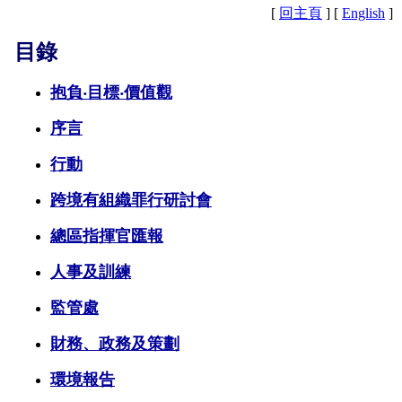
[
回主頁
] [
English
]
目錄
抱負‧目標‧價值觀
序言
行動
跨境有組織罪行研討會
總區指揮官匯報
人事及訓練
監管處
財務、政務及策劃
環境報告